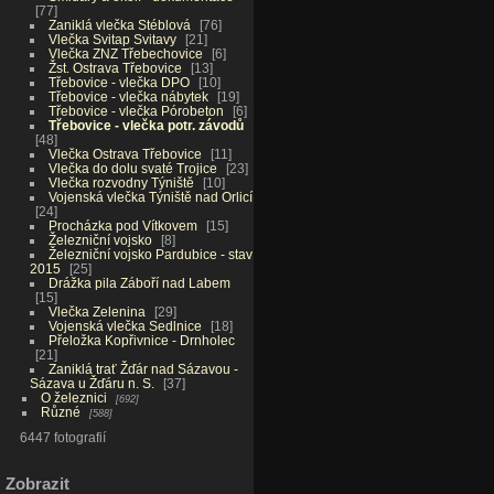
77
Zaniklá vlečka Stéblová
76
Vlečka Svitap Svitavy
21
Vlečka ZNZ Třebechovice
6
Žst. Ostrava Třebovice
13
Třebovice - vlečka DPO
10
Třebovice - vlečka nábytek
19
Třebovice - vlečka Pórobeton
6
Třebovice - vlečka potr. závodů
48
Vlečka Ostrava Třebovice
11
Vlečka do dolu svaté Trojice
23
Vlečka rozvodny Týniště
10
Vojenská vlečka Týniště nad Orlicí
24
Procházka pod Vítkovem
15
Železniční vojsko
8
Železniční vojsko Pardubice - stav
2015
25
Drážka pila Záboří nad Labem
15
Vlečka Zelenina
29
Vojenská vlečka Sedlnice
18
Přeložka Kopřivnice - Drnholec
21
Zaniklá trať Žďár nad Sázavou -
Sázava u Žďáru n. S.
37
O železnici
692
Různé
588
6447 fotografií
Zobrazit