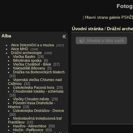
Fotog
|
Hlavní strana galerie PSHŽ
Úvodní stránka
/
Drážní arche
Alba
Hledat v této sadě
Akce železniční a u muzea
2317
Akce MHD
1184
Drážní archeologie
1666
Vlečka Bastro
28
Bělotínská spojka
6
Vlečka Chotěboř - Bílek
37
Nákladiště Bítovany
5
Drážka na Borkovických blatech
33
Vojenská vlečka Chlumec nad
Cidlinou
32
Úzkokolejka Pacová hora
29
Chrudimské lokálky - schémata
16
Vlečky Chrudim město
29
Původní trasa Drahotuše -
Hranice
18
Úzkokolejka Ondrášov - Dvorce
30
Nedostavěná trolejbusová trať
Františkov
16
Havířov - Albrechtice
58
Hlučín - Petřkovice
60