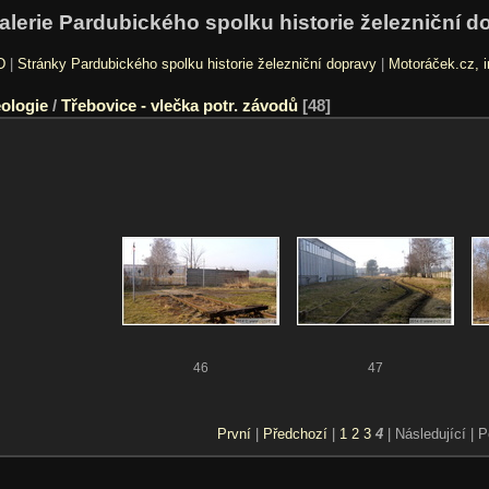
alerie Pardubického spolku historie železniční d
D
|
Stránky Pardubického spolku historie železniční dopravy
|
Motoráček.cz, i
ologie
/
Třebovice - vlečka potr. závodů
48
46
47
První
|
Předchozí
|
1
2
3
4
| Následující
| 