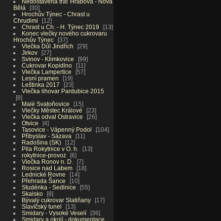
Nedostavěná trať Hrabová - Nová
Bělá
30
Hrochův Týnec - Chrast u
Chrudimi
12
Chrast u Ch. - H. Týnec 2019
13
Konec vlečky nového cukrovaru
Hrochův Týnec
37
Vlečka Důl Jindřich
29
Jirkov
27
Svinov - Klimkovice
99
Cukrovar Kopidlno
11
Vlečka Lampertice
57
Lesní pramen
19
Leštinka 2017
23
Vlečka lihovar Pardubice 2015
8
Malé Svatoňovice
15
Vlečky Městec Králové
23
Vlečka odval Ostravice
26
Otvice
4
Tasovice - Vápenný Podol
104
Přibyslav - Sázava
11
Radošina (SK)
12
Pila Rokytnice v O. h.
13
rokytnice-provoz
6
Vlečka Ronov n. D.
7
Rosice nad Labem
18
Lednické Rovne
14
Přehrada Šance
10
Studénka - Sedlnice
55
Skalsko
8
Bývalý cukrovar Slatiňany
17
Slavíčský tunel
13
Smidary - Vysoké Veselí
36
Smidary a okolí - dokumentace