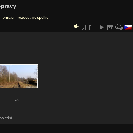
opravy
nformační rozcestník spolku
|
48
Poslední