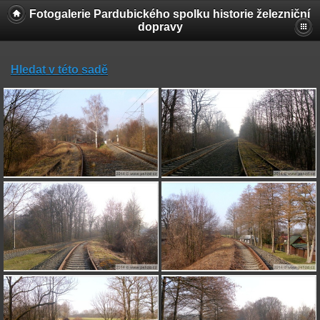
Fotogalerie Pardubického spolku historie železniční
dopravy
Hledat v této sadě