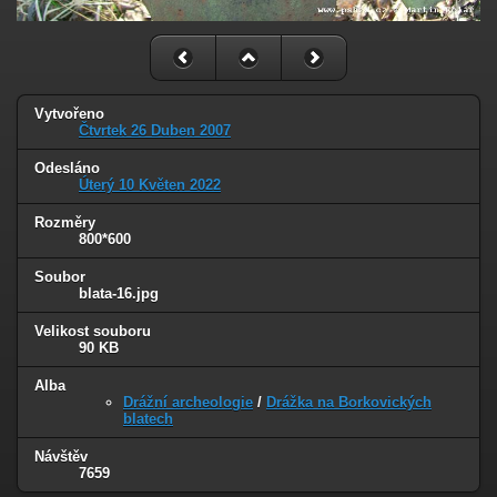
Vytvořeno
Čtvrtek 26 Duben 2007
Odesláno
Úterý 10 Květen 2022
Rozměry
800*600
Soubor
blata-16.jpg
Velikost souboru
90 KB
Alba
Drážní archeologie
/
Drážka na Borkovických
blatech
Návštěv
7659