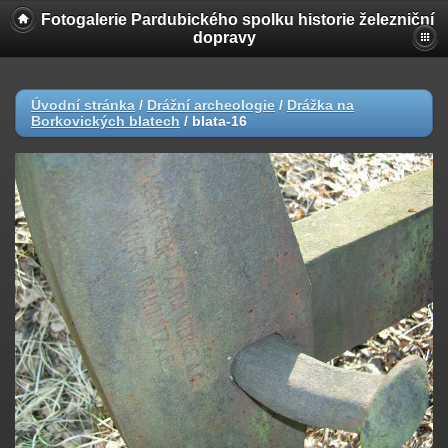
Fotogalerie Pardubického spolku historie železniční
dopravy
Úvodní stránka
/
Drážní archeologie
/
Drážka na
Borkovických blatech
/
blata-16