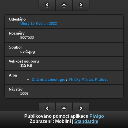
Odesláno
Úterý 10 Květen 2022
Rozměry
800*533
Soubor
uvr1.jpg
Velikost souboru
115 KB
Alba
Drážní archeologie
/
Vlečky Městec Králové
Návštěv
5006
Publikováno pomocí aplikace
Piwigo
Zobrazení :
Mobilní
|
Standardní