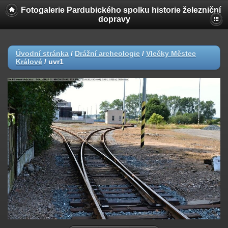
Fotogalerie Pardubického spolku historie železniční
dopravy
Úvodní stránka
/
Drážní archeologie
/
Vlečky Městec
Králové
/
uvr1