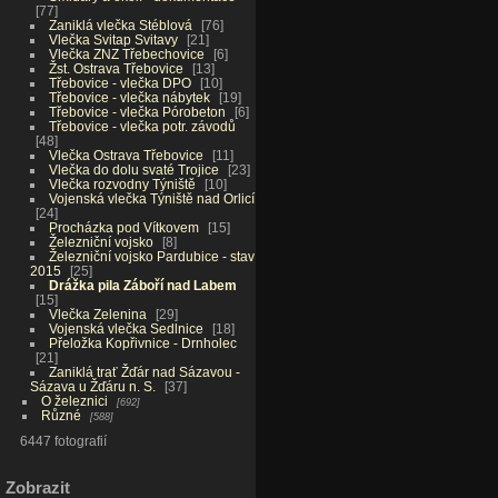
77
Zaniklá vlečka Stéblová
76
Vlečka Svitap Svitavy
21
Vlečka ZNZ Třebechovice
6
Žst. Ostrava Třebovice
13
Třebovice - vlečka DPO
10
Třebovice - vlečka nábytek
19
Třebovice - vlečka Pórobeton
6
Třebovice - vlečka potr. závodů
48
Vlečka Ostrava Třebovice
11
Vlečka do dolu svaté Trojice
23
Vlečka rozvodny Týniště
10
Vojenská vlečka Týniště nad Orlicí
24
Procházka pod Vítkovem
15
Železniční vojsko
8
Železniční vojsko Pardubice - stav
2015
25
Drážka pila Záboří nad Labem
15
Vlečka Zelenina
29
Vojenská vlečka Sedlnice
18
Přeložka Kopřivnice - Drnholec
21
Zaniklá trať Žďár nad Sázavou -
Sázava u Žďáru n. S.
37
O železnici
692
Různé
588
6447 fotografií
Zobrazit