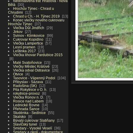
Nedostavěná trať Hrabová - Nová
Bělá
30
Hrochův Týnec - Chrast u
Chrudimi
12
Chrast u Ch. - H. Týnec 2019
13
Konec vlečky nového cukrovaru
Hrochův Týnec
37
Vlečka Důl Jindřich
29
Jirkov
27
Svinov - Klimkovice
99
Cukrovar Kopidlno
11
Vlečka Lampertice
57
Lesní pramen
19
Leštinka 2017
23
Vlečka lihovar Pardubice 2015
8
Malé Svatoňovice
15
Vlečky Městec Králové
23
Vlečka odval Ostravice
26
Otvice
4
Tasovice - Vápenný Podol
104
Přibyslav - Sázava
11
Radošina (SK)
12
Pila Rokytnice v O. h.
13
rokytnice-provoz
6
Vlečka Ronov n. D.
7
Rosice nad Labem
18
Lednické Rovne
14
Přehrada Šance
10
Studénka - Sedlnice
55
Skalsko
8
Bývalý cukrovar Slatiňany
17
Slavíčský tunel
13
Smidary - Vysoké Veselí
36
Smidary a okolí - dokumentace