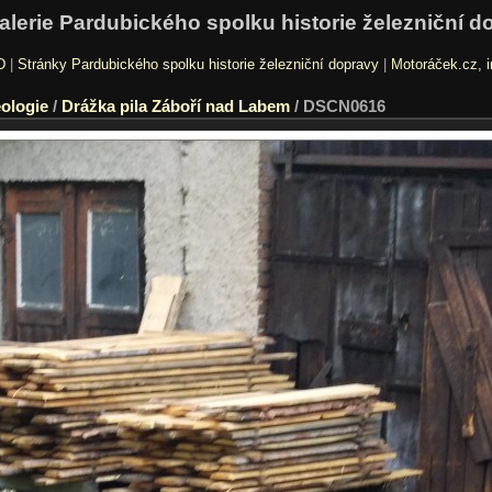
alerie Pardubického spolku historie železniční d
D
|
Stránky Pardubického spolku historie železniční dopravy
|
Motoráček.cz, i
ologie
/
Drážka pila Záboří nad Labem
/
DSCN0616