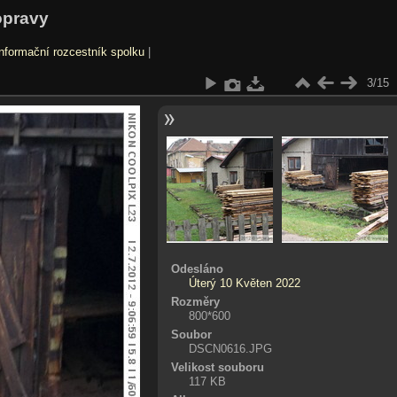
opravy
nformační rozcestník spolku
|
3/15
Odesláno
Úterý 10 Květen 2022
Rozměry
800*600
Soubor
DSCN0616.JPG
Velikost souboru
117 KB