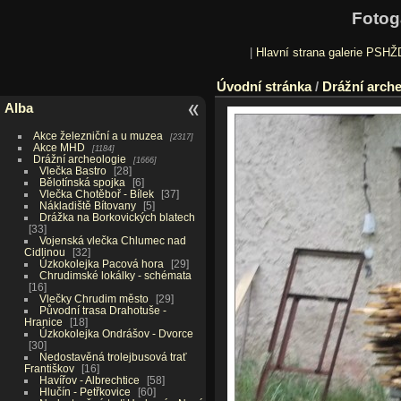
Fotog
|
Hlavní strana galerie PSHŽ
Úvodní stránka
/
Drážní arche
Alba
Akce železniční a u muzea
2317
Akce MHD
1184
Drážní archeologie
1666
Vlečka Bastro
28
Bělotínská spojka
6
Vlečka Chotěboř - Bílek
37
Nákladiště Bítovany
5
Drážka na Borkovických blatech
33
Vojenská vlečka Chlumec nad
Cidlinou
32
Úzkokolejka Pacová hora
29
Chrudimské lokálky - schémata
16
Vlečky Chrudim město
29
Původní trasa Drahotuše -
Hranice
18
Úzkokolejka Ondrášov - Dvorce
30
Nedostavěná trolejbusová trať
Františkov
16
Havířov - Albrechtice
58
Hlučín - Petřkovice
60