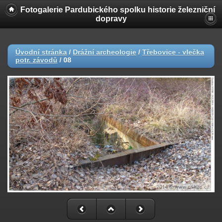
Fotogalerie Pardubického spolku historie železniční
dopravy
Úvodní stránka
/
Drážní archeologie
/
Třebovice - vlečka
potr. závodů
/
08