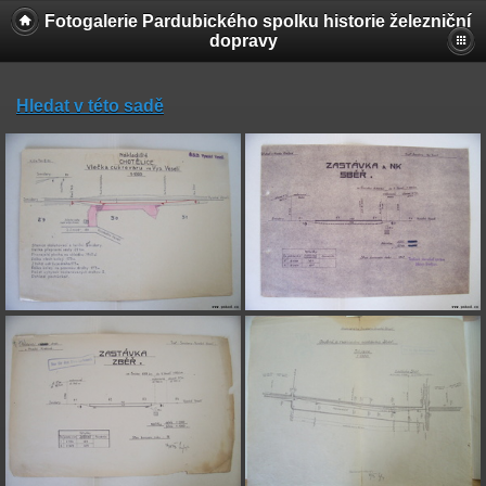
Fotogalerie Pardubického spolku historie železniční
dopravy
Hledat v této sadě