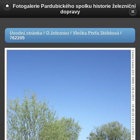
Fotogalerie Pardubického spolku historie železniční
dopravy
Úvodní stránka
/
O železnici
/
Vlečka Prefa Stéblová
/
762205