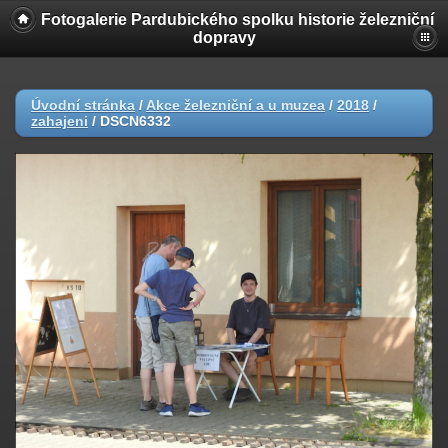
Fotogalerie Pardubického spolku historie železniční
dopravy
Úvodní stránka
/
Akce železniční a u muzea
/
2018
/
zahajeni
/
DSCN6332