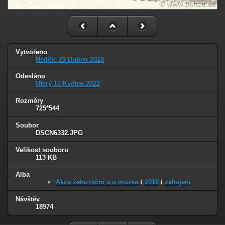
Vytvořeno
Neděle 29 Duben 2018
Odesláno
Úterý 10 Květen 2022
Rozměry
725*544
Soubor
DSCN6332.JPG
Velikost souboru
113 KB
Alba
Akce železniční a u muzea
/
2018
/
zahajeni
Návštěv
18974