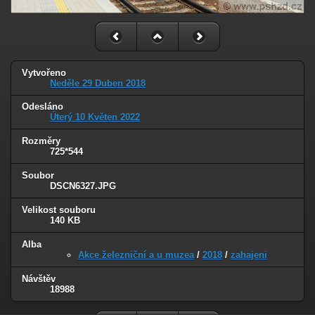
Vytvořeno
Neděle 29 Duben 2018
Odesláno
Úterý 10 Květen 2022
Rozměry
725*544
Soubor
DSCN6327.JPG
Velikost souboru
140 KB
Alba
Akce železniční a u muzea
/
2018
/
zahajeni
Návštěv
18988