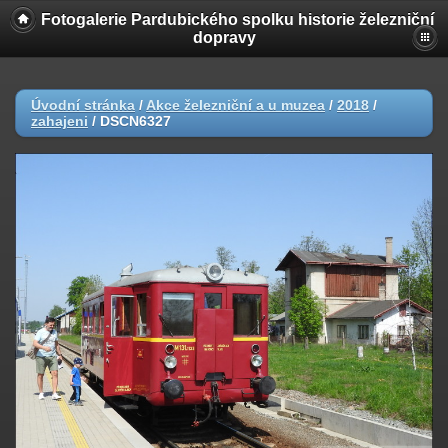
Fotogalerie Pardubického spolku historie železniční
dopravy
Úvodní stránka
/
Akce železniční a u muzea
/
2018
/
zahajeni
/
DSCN6327