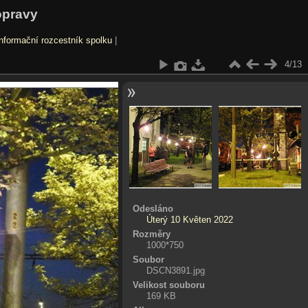
opravy
nformační rozcestník spolku
|
4/13
Odesláno
Úterý 10 Květen 2022
Rozměry
1000*750
Soubor
DSCN3891.jpg
Velikost souboru
169 KB