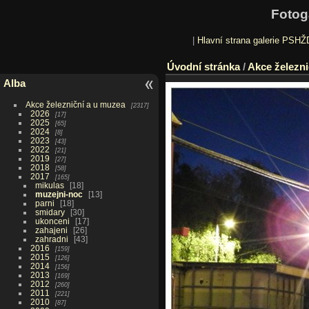
Fotog
|
Hlavní strana galerie PSHŽ
Úvodní stránka
/
Akce železni
Alba
Akce železniční a u muzea
2317
2026
17
2025
65
2024
8
2023
43
2022
21
2019
27
2018
58
2017
165
mikulas
18
muzejni-noc
13
parni
18
smidary
30
ukonceni
17
zahajeni
26
zahradni
43
2016
159
2015
126
2014
156
2013
169
2012
260
2011
221
2010
87