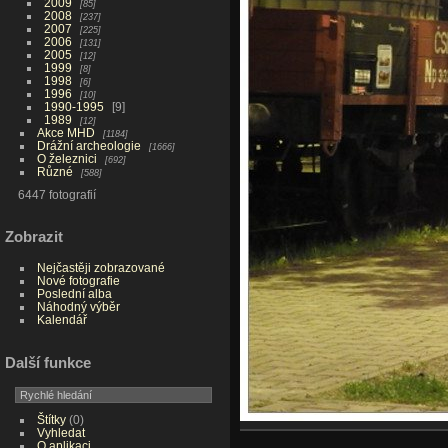
2009
85
2008
237
2007
225
2006
131
2005
12
1999
8
1998
6
1996
10
1990-1995
9
1989
12
Akce MHD
1184
Drážní archeologie
1666
O železnici
692
Různé
588
6447 fotografií
Zobrazit
Nejčastěji zobrazované
Nové fotografie
Poslední alba
Náhodný výběr
Kalendář
Další funkce
Štítky
(0)
Vyhledat
O aplikaci