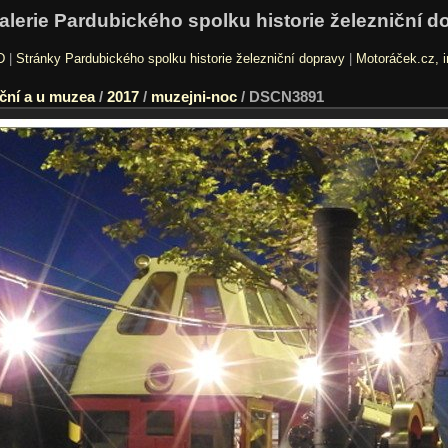
alerie Pardubického spolku historie železniční d
D
|
Stránky Pardubického spolku historie železniční dopravy
|
Motoráček.cz, i
ční a u muzea
/
2017
/
muzejni-noc
/
DSCN3891