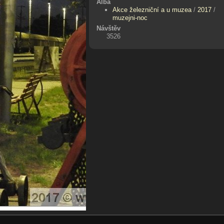
Alba
Akce železniční a u muzea
/
2017
/
muzejni-noc
Návštěv
3526