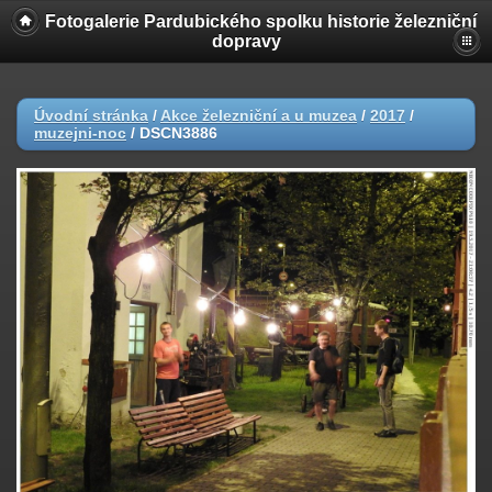
Fotogalerie Pardubického spolku historie železniční
dopravy
Úvodní stránka
/
Akce železniční a u muzea
/
2017
/
muzejni-noc
/
DSCN3886