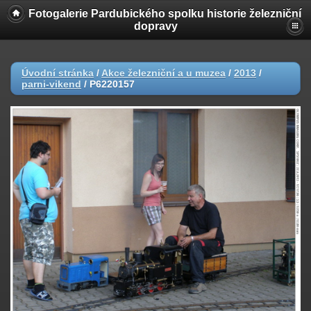
Fotogalerie Pardubického spolku historie železniční
dopravy
Úvodní stránka
/
Akce železniční a u muzea
/
2013
/
parni-vikend
/
P6220157