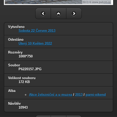
Vytvořeno
Sobota 22 Červen 2013
Odesláno
Úterý 10 Květen 2022
Rozměry
1000*750
Soubor
P6220157.JPG
Velikost souboru
172 KB
Alba
Akce železniční a u muzea
/
2013
/
parni-vikend
Návštěv
10943