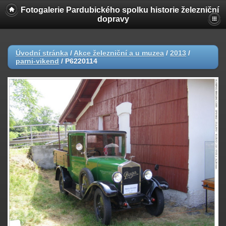
Fotogalerie Pardubického spolku historie železniční
dopravy
Úvodní stránka
/
Akce železniční a u muzea
/
2013
/
parni-vikend
/
P6220114