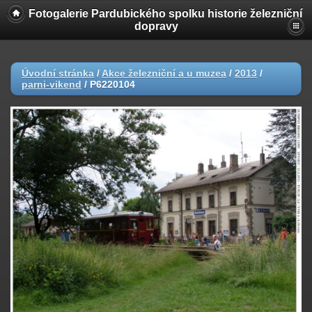
Fotogalerie Pardubického spolku historie železniční
dopravy
Úvodní stránka
/
Akce železniční a u muzea
/
2013
/
parni-vikend
/
P6220104