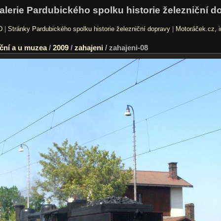
alerie Pardubického spolku historie železniční d
D
|
Stránky Pardubického spolku historie železniční dopravy
|
Motoráček.cz, i
ční a u muzea
/
2009
/
zahajeni
/
zahajeni-08