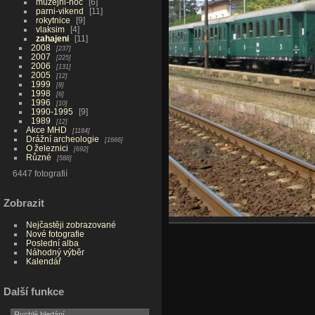
muzejni-noc
6
parni-vikend
11
rokytnice
9
vlaksim
4
zahajeni
11
2008
237
2007
225
2006
131
2005
12
1999
8
1998
6
1996
10
1990-1995
9
1989
12
Akce MHD
1184
Drážní archeologie
1666
O železnici
692
Různé
588
6447 fotografií
Zobrazit
Nejčastěji zobrazované
Nové fotografie
Poslední alba
Náhodný výběr
Kalendář
Další funkce