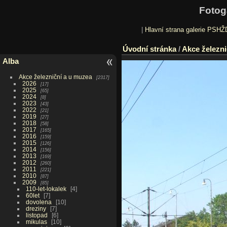
Fotog
|
Hlavní strana galerie PSHŽ
Úvodní stránka
/
Akce železni
Alba
Akce železniční a u muzea
2317
2026
17
2025
65
2024
8
2023
43
2022
21
2019
27
2018
58
2017
165
2016
159
2015
126
2014
156
2013
169
2012
260
2011
221
2010
87
2009
85
110-let-lokalek
4
60let
7
dovolena
10
dreziny
7
listopad
6
mikulas
10