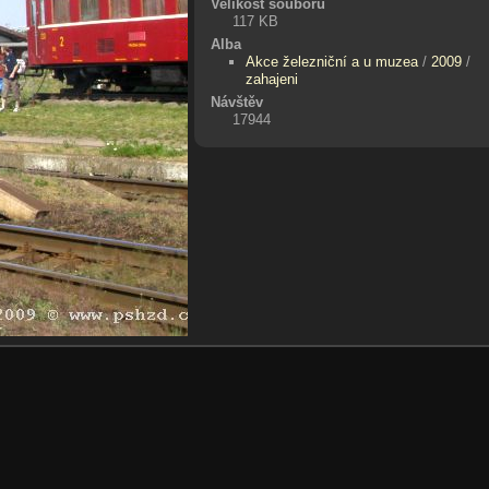
Velikost souboru
117 KB
Alba
Akce železniční a u muzea
/
2009
/
zahajeni
Návštěv
17944