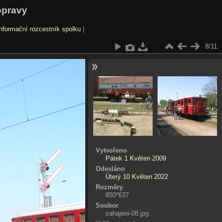
opravy
nformační rozcestník spolku
|
8/11
Vytvořeno
Pátek 1 Květen 2009
Odesláno
Úterý 10 Květen 2022
Rozměry
850*637
Soubor
zahajeni-08.jpg