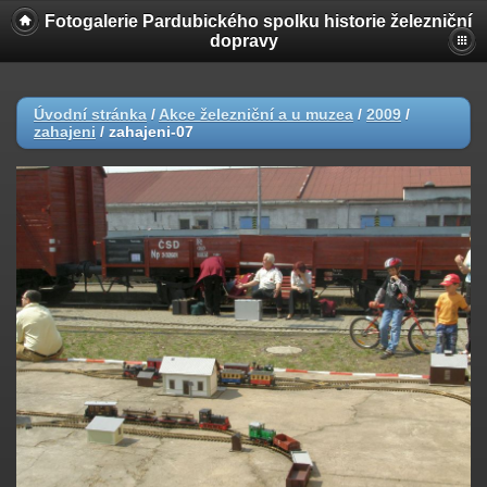
Fotogalerie Pardubického spolku historie železniční
dopravy
Úvodní stránka
/
Akce železniční a u muzea
/
2009
/
zahajeni
/
zahajeni-07