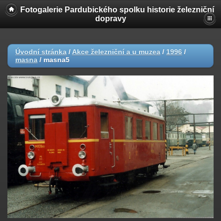
Fotogalerie Pardubického spolku historie železniční
dopravy
Úvodní stránka
/
Akce železniční a u muzea
/
1996
/
masna
/
masna5