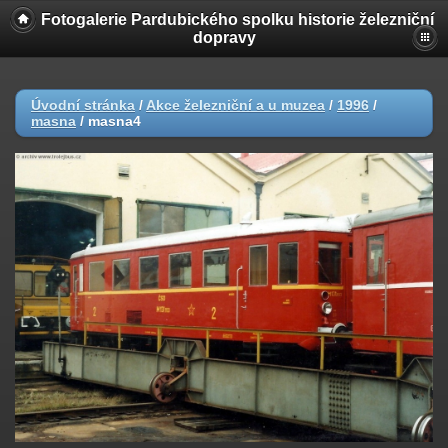
Fotogalerie Pardubického spolku historie železniční
dopravy
Úvodní stránka
/
Akce železniční a u muzea
/
1996
/
masna
/
masna4