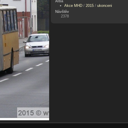
Alba
Akce MHD
/
2015
/
ukonceni
Návštěv
2378