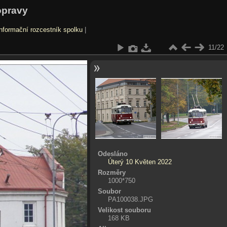
opravy
nformační rozcestník spolku
|
11/22
Odesláno
Úterý 10 Květen 2022
Rozměry
1000*750
Soubor
PA100038.JPG
Velikost souboru
168 KB