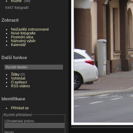
Různé
588
6447 fotografií
Zobrazit
Nejčastěji zobrazované
Nové fotografie
Poslední alba
Náhodný výběr
Kalendář
Další funkce
Štítky
(0)
Vyhledat
O aplikaci
RSS vlákno
Identifikace
Přihlásit se
Rychlé přihlášení
Uživatelské jméno
Heslo