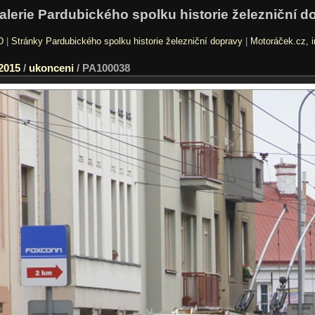
alerie Pardubického spolku historie železniční d
D
|
Stránky Pardubického spolku historie železniční dopravy
|
Motoráček.cz, i
2015
/
ukonceni
/
PA100038