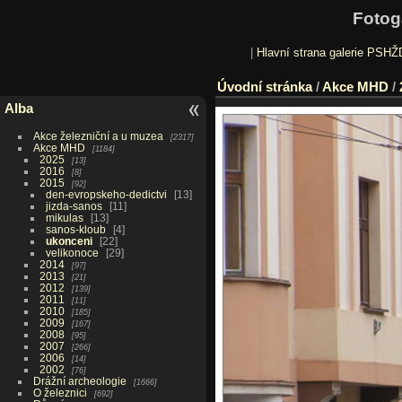
Fotog
|
Hlavní strana galerie PSHŽ
Úvodní stránka
/
Akce MHD
/
Alba
Akce železniční a u muzea
2317
Akce MHD
1184
2025
13
2016
8
2015
92
den-evropskeho-dedictvi
13
jizda-sanos
11
mikulas
13
sanos-kloub
4
ukonceni
22
velikonoce
29
2014
97
2013
21
2012
139
2011
11
2010
185
2009
167
2008
95
2007
266
2006
14
2002
76
Drážní archeologie
1666
O železnici
692