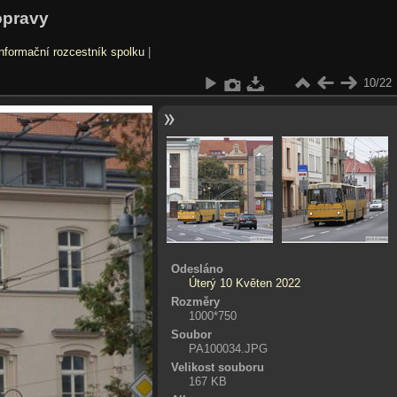
opravy
nformační rozcestník spolku
|
10/22
Odesláno
Úterý 10 Květen 2022
Rozměry
1000*750
Soubor
PA100034.JPG
Velikost souboru
167 KB