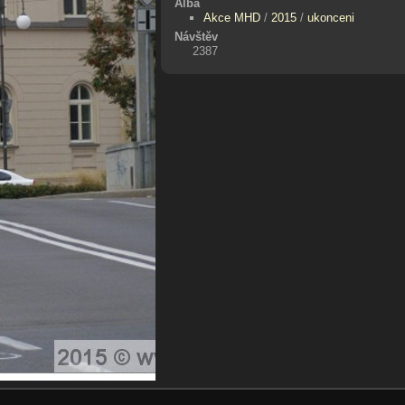
Alba
Akce MHD
/
2015
/
ukonceni
Návštěv
2387