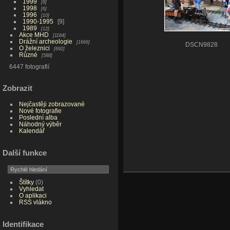
1999
8
1998
6
1996
10
1990-1995
9
1989
12
Akce MHD
1184
Drážní archeologie
1666
DSCN9828
O železnici
692
Různé
588
6447 fotografií
Zobrazit
Nejčastěji zobrazované
Nové fotografie
Poslední alba
Náhodný výběr
Kalendář
Další funkce
Štítky
(0)
Vyhledat
O aplikaci
RSS vlákno
Identifikace