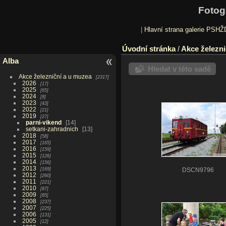
Fotog
|
Hlavní strana galerie PSHŽ
Úvodní stránka
/
Akce železni
Alba
Hledat v této sadě
Akce železniční a u muzea
2317
2026
17
2025
65
2024
8
2023
43
2022
21
2019
27
parni-vikend
14
setkani-zahradnich
13
2018
58
2017
165
2016
159
2015
126
2014
156
2013
169
DSCN9796
2012
260
2011
221
2010
87
2009
85
2008
237
2007
225
2006
131
2005
12