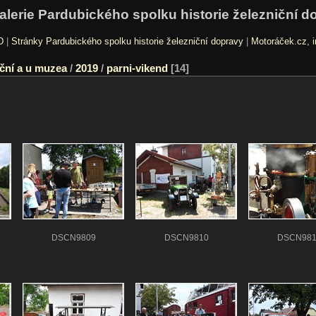
alerie Pardubického spolku historie železniční d
D
|
Stránky Pardubického spolku historie železniční dopravy
|
Motoráček.cz, i
ční a u muzea
/
2019
/
parni-vikend
14
DSCN9809
DSCN9810
DSCN981