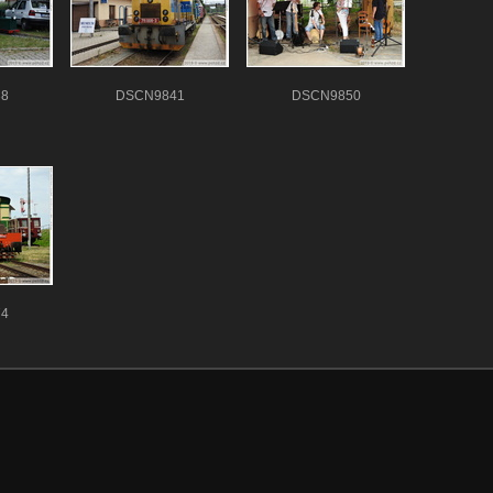
8
DSCN9841
DSCN9850
4