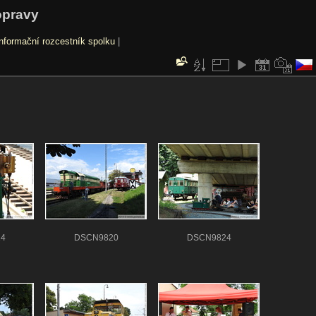
opravy
nformační rozcestník spolku
|
4
DSCN9820
DSCN9824