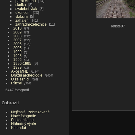
parni-vikend
14
skolka
8
svatebni-vlak
3
ukonceni
23
vlaksim
5
zahajeni
41
zahradni-zeleznice
11
letiste07
2010
87
2009
85
2008
237
2007
225
2006
131
2005
12
1999
8
1998
6
1996
10
1990-1995
9
1989
12
Akce MHD
1184
Drážní archeologie
1666
O železnici
692
Různé
588
6447 fotografií
Zobrazit
Nejčastěji zobrazované
Nové fotografie
Poslední alba
Náhodný výběr
Kalendář