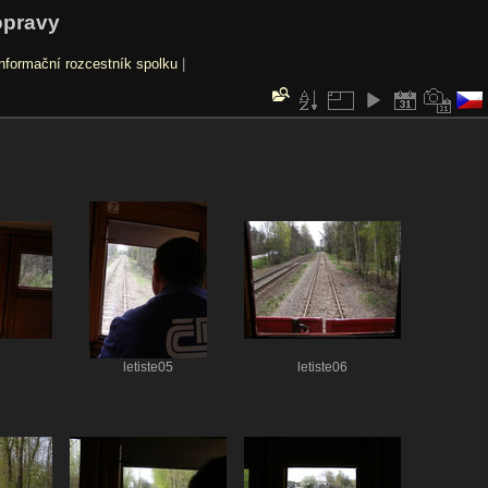
opravy
nformační rozcestník spolku
|
letiste05
letiste06