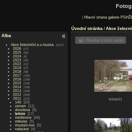
Fotog
|
Hlavní strana galerie PSHŽ
Úvodní stránka
/
Akce železni
Alba
Hledat v této sadě
Akce železniční a u muzea
2317
2026
17
2025
65
2024
8
2023
43
2022
21
2019
27
2018
58
2017
165
2016
159
2015
126
2014
156
2013
169
2012
260
2011
221
letiste01
140
20
cerven
12
dovolena
5
letiste
17
medlesice
48
mikulas
5
muzejni-noc
5
nataceni
4