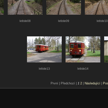
letiste08
letiste09
letiste10
letiste13
letiste14
První |
Předchozí |
1
2
|
Následující
|
Pos