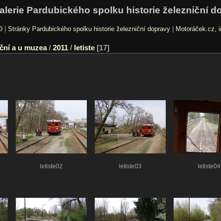
alerie Pardubického spolku historie železniční d
D
|
Stránky Pardubického spolku historie železniční dopravy
|
Motoráček.cz, i
ční a u muzea
/
2011
/
letiste
17
letiste02
letiste03
letiste04