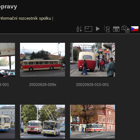
opravy
nformační rozcestník spolku
|
8-001
20020928-009x
20020928-010-001