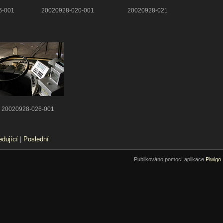
6-001
20020928-020-001
20020928-021
20020928-026-001
edující
|
Poslední
Publikováno pomocí aplikace
Piwigo