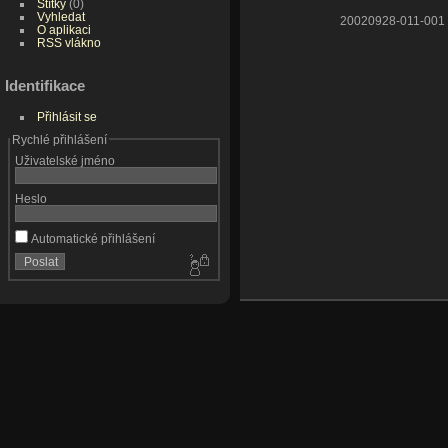
Štítky
(0)
Vyhledat
20020928-011-001
O aplikaci
RSS vlákno
Identifikace
Přihlásit se
Rychlé přihlášení
Uživatelské jméno
Heslo
Automatické přihlášení