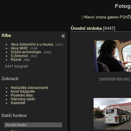
Fotog
|
Hlavní strana galerie PSHŽ
Úvodní stránka
6447
Alba
Akce železniční a u muzea
2317
Akce MHD
1184
Drážní archeologie
1666
O železnici
692
Různé
588
6447 fotografií
Zobrazit
20020928-005-001
Nejčastěji zobrazované
Nové fotografie
Poslední alba
Náhodný výběr
Kalendář
Další funkce