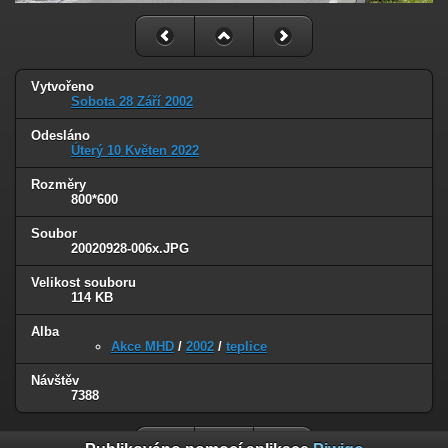
Vytvořeno
Sobota 28 Září 2002
Odesláno
Úterý 10 Květen 2022
Rozměry
800*600
Soubor
20020928-006x.JPG
Velikost souboru
114 KB
Alba
Akce MHD
/
2002
/
teplice
Návštěv
7388