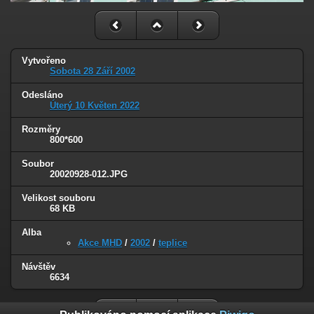
Vytvořeno
Sobota 28 Září 2002
Odesláno
Úterý 10 Květen 2022
Rozměry
800*600
Soubor
20020928-012.JPG
Velikost souboru
68 KB
Alba
Akce MHD
/
2002
/
teplice
Návštěv
6634