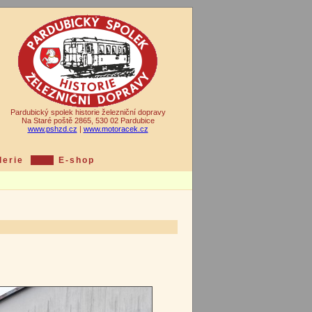
Pardubický spolek historie železniční dopravy
Na Staré poště 2865, 530 02 Pardubice
www.pshzd.cz
|
www.motoracek.cz
lerie
E-shop