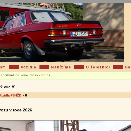
eum
Vozidla
Nabízíme
O železnici
Ga
 například na www.moskvich.cz
ý vůz R
Vozidla PSHŽD
> R
ozu v roce 2026