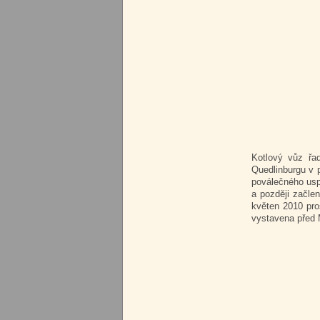
Kotlový vůz řa
Quedlinburgu v 
poválečného usp
a později začle
květen 2010 proš
vystavena před 