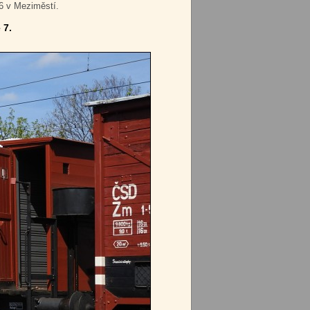
6 v Meziměstí.
 7.