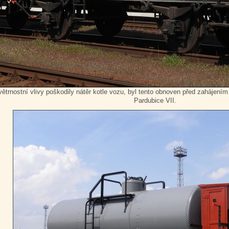
větrnostní vlivy poškodily nátěr kotle vozu, byl tento obnoven před zaháje
Pardubice VII.