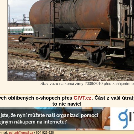
Stav vozu na konci zimy 2009/2010 před zahájením o
ých oblíbených e-shopech přes
GIVT.cz
. Část z vaší útra
to nic navíc!
-mail:
pshzd@email.cz
/ 604 926 620