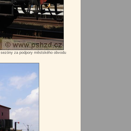
ním sezóny za podpory městského obvodu