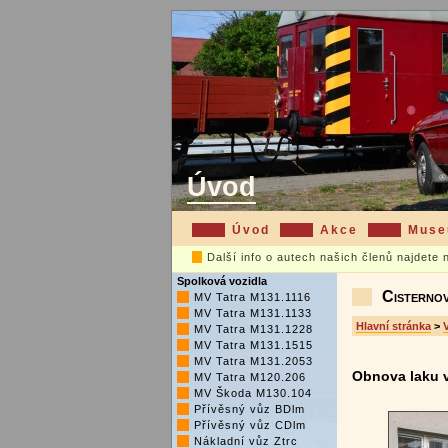
Úvod
Úvod
Akce
Mus
Další info o autech našich členů najdete
Spolková vozidla
Cisternov
MV Tatra M131.1116
MV Tatra M131.1133
Hlavní stránka
>
MV Tatra M131.1228
MV Tatra M131.1515
MV Tatra M131.2053
Obnova laku v
MV Tatra M120.206
MV Škoda M130.104
Přívěsný vůz BDlm
Přívěsný vůz CDlm
Nákladní vůz Ztrc