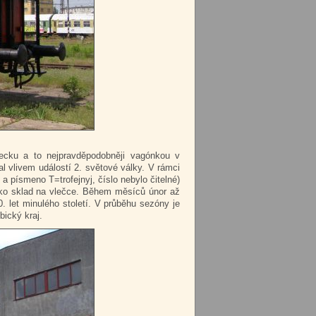
ecku a to nejpravděpodobněji vagónkou v
l vlivem událostí 2. světové války. V rámci
 písmeno T=trofejnyj, číslo nebylo čitelné)
jako sklad na vlečce. Během měsíců únor až
. let minulého století. V průběhu sezóny je
ický kraj.