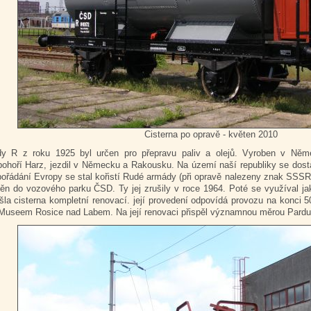
Cisterna po opravě - květen 2010
dy R z roku 1925 byl určen pro přepravu paliv a olejů. Vyroben v Něm
pohoří Harz, jezdil v Německu a Rakousku. Na území naší republiky se dosta
ořádání Evropy se stal kořistí Rudé armády (při opravě nalezeny znak SSSR a
něn do vozového parku ČSD. Ty jej zrušily v roce 1964. Poté se využíval 
la cisterna kompletní renovací. její provedení odpovídá provozu na konci 50
Museem Rosice nad Labem. Na její renovaci přispěl významnou měrou Pardub