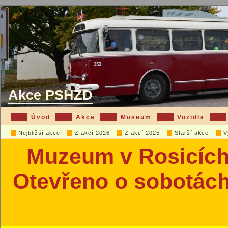
Akce PSHŽD
Úvod
Akce
Museum
Vozidla
Nejbližší akce
Z akcí 2026
Z akcí 2025
Starší akce
V
Muzeum v Rosicích
Otevřeno o sobotách