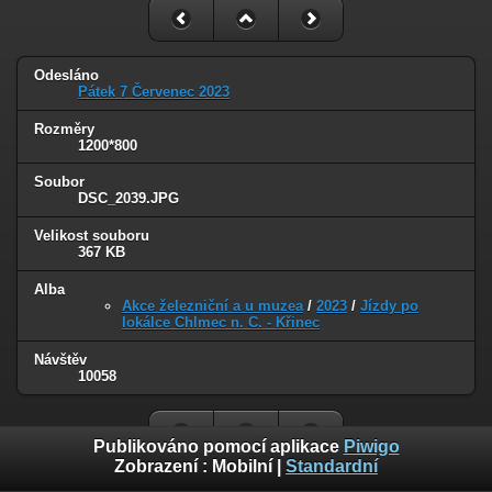
Odesláno
Pátek 7 Červenec 2023
Rozměry
1200*800
Soubor
DSC_2039.JPG
Velikost souboru
367 KB
Alba
Akce železniční a u muzea
/
2023
/
Jízdy po
lokálce Chlmec n. C. - Křinec
Návštěv
10058
Publikováno pomocí aplikace
Piwigo
Zobrazení :
Mobilní
|
Standardní