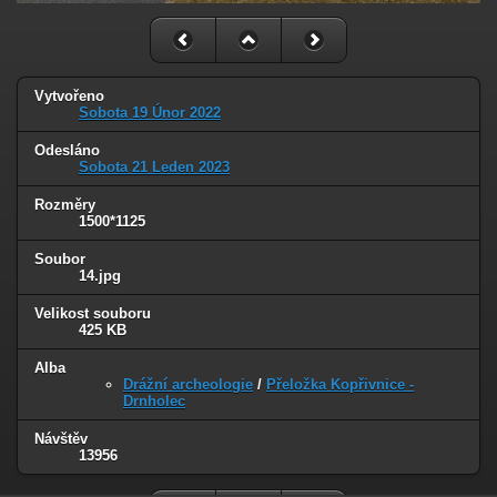
Vytvořeno
Sobota 19 Únor 2022
Odesláno
Sobota 21 Leden 2023
Rozměry
1500*1125
Soubor
14.jpg
Velikost souboru
425 KB
Alba
Drážní archeologie
/
Přeložka Kopřivnice -
Drnholec
Návštěv
13956