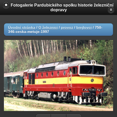
Fotogalerie Pardubického spolku historie železniční
dopravy
Úvodní stránka
/
O železnici
/
provoz
/
brejlovci
/
750-
346-ceska-metuje-1997