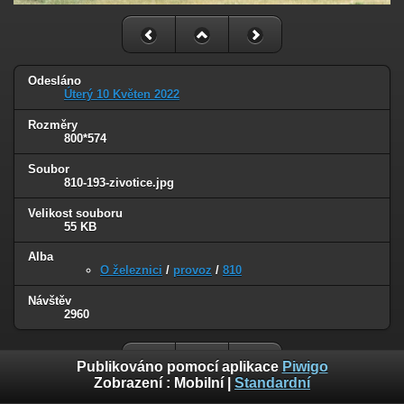
Odesláno
Úterý 10 Květen 2022
Rozměry
800*574
Soubor
810-193-zivotice.jpg
Velikost souboru
55 KB
Alba
O železnici
/
provoz
/
810
Návštěv
2960
Publikováno pomocí aplikace
Piwigo
Zobrazení :
Mobilní
|
Standardní