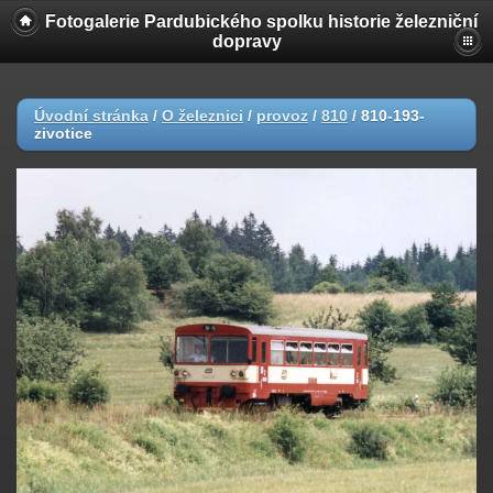
Fotogalerie Pardubického spolku historie železniční
dopravy
Úvodní stránka
/
O železnici
/
provoz
/
810
/
810-193-
zivotice