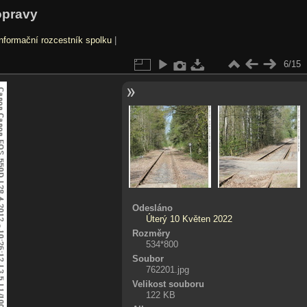
opravy
nformační rozcestník spolku
|
6/15
Odesláno
Úterý 10 Květen 2022
Rozměry
534*800
Soubor
762201.jpg
Velikost souboru
122 KB