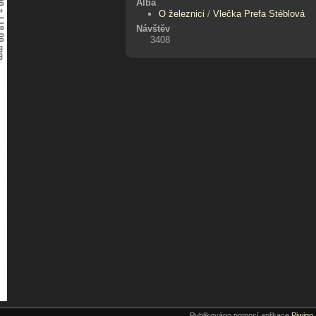
Alba
O železnici
/
Vlečka Prefa Stéblová
Návštěv
3408
Publikováno pomocí aplikace
Piwigo