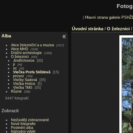
Fotog
|
Hlavní strana galerie PSHŽ
Úvodní stránka
/
O železnici
Alba
Akce železniční a u muzea
2317
Akce MHD
1184
Drážní archeologie
1666
O železnici
692
Jindřichovice
30
jr
84
oc
92
Vlečka Prefa Stéblová
15
provoz
396
Vlečky Sadová
35
Vlečka Holice
5
Vlečka TMS
35
Různé
588
6447 fotografií
Zobrazit
Nejčastěji zobrazované
Nové fotografie
Poslední alba
Náhodný výběr