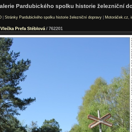
alerie Pardubického spolku historie železniční d
D
|
Stránky Pardubického spolku historie železniční dopravy
|
Motoráček.cz, i
/
Vlečka Prefa Stéblová
/
762201