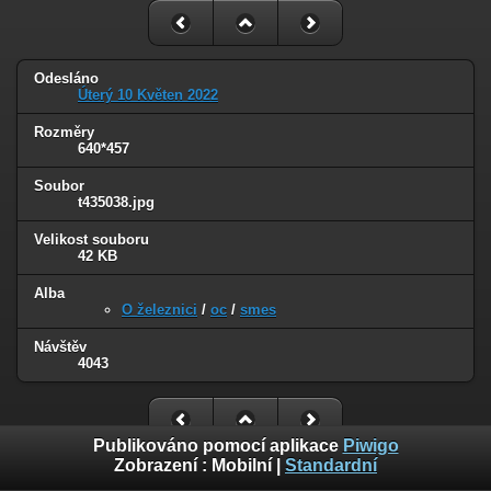
Odesláno
Úterý 10 Květen 2022
Rozměry
640*457
Soubor
t435038.jpg
Velikost souboru
42 KB
Alba
O železnici
/
oc
/
smes
Návštěv
4043
Publikováno pomocí aplikace
Piwigo
Zobrazení :
Mobilní
|
Standardní