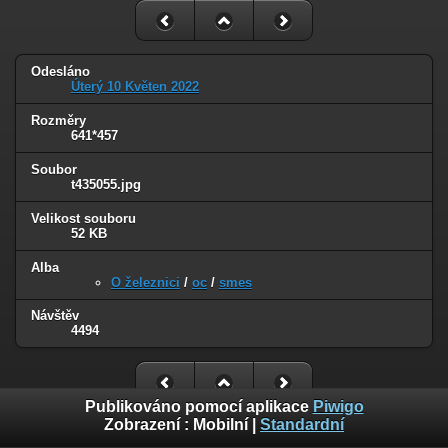
Odesláno
Úterý 10 Květen 2022
Rozměry
641*457
Soubor
t435055.jpg
Velikost souboru
52 KB
Alba
O železnici
/
oc
/
smes
Návštěv
4494
Publikováno pomocí aplikace
Piwigo
Zobrazení :
Mobilní
|
Standardní