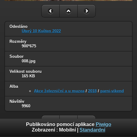
Odesláno
Úterý 10 Květen 2022
Rozměry
900*675
Soubor
008.jpg
Velikost souboru
165 KB
Alba
Akce železniční a u muzea
/
2018
/
parni-vikend
Návštěv
9960
Publikováno pomocí aplikace
Piwigo
Zobrazení :
Mobilní
|
Standardní