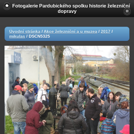
Fotogalerie Pardubického spolku historie železniční
dopravy
Úvodní stránka
/
Akce železniční a u muzea
/
2017
/
mikulas
/
DSCN5325