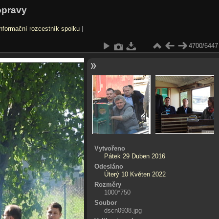
opravy
nformační rozcestník spolku
|
4700/6447
Vytvořeno
Pátek 29 Duben 2016
Odesláno
Úterý 10 Květen 2022
Rozměry
1000*750
Soubor
dscn0938.jpg