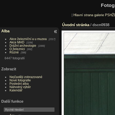
Fotog
|
Hlavní strana galerie PSHŽ
Úvodní stránka
/
dscn0938
Alba
Akce železniční a u muzea
2317
Akce MHD
1184
Drážní archeologie
1666
O železnici
692
Různé
588
6447 fotografií
Zobrazit
Nejčastěji zobrazované
Nové fotografie
Poslední alba
Náhodný výběr
Kalendář
Další funkce