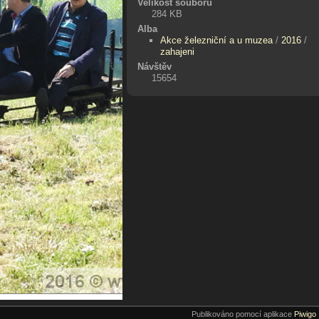
Velikost souboru
284 KB
Alba
Akce železniční a u muzea
/
2016
/
zahajeni
Návštěv
15654
Publikováno pomocí aplikace
Piwigo