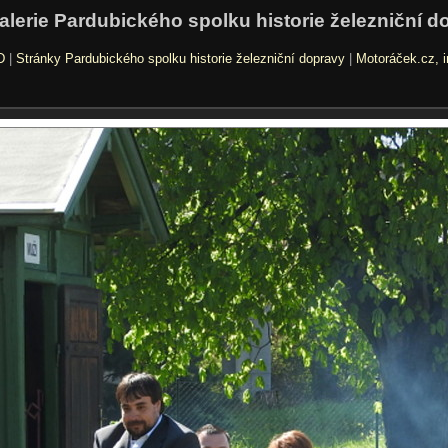
alerie Pardubického spolku historie železniční d
D
|
Stránky Pardubického spolku historie železniční dopravy
|
Motoráček.cz, i