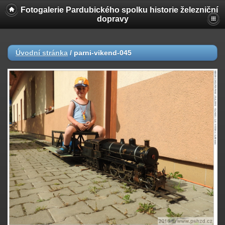
Fotogalerie Pardubického spolku historie železniční
dopravy
Úvodní stránka
/
parni-vikend-045