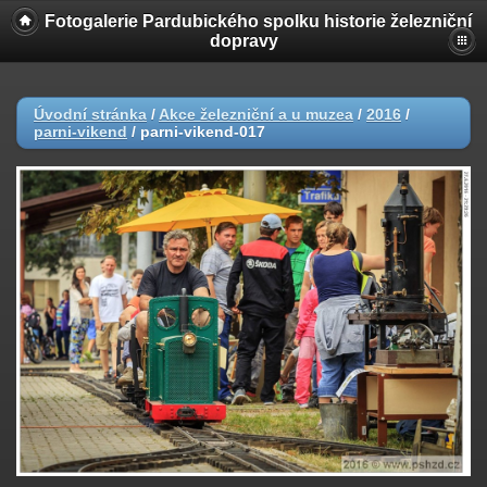
Fotogalerie Pardubického spolku historie železniční
dopravy
Úvodní stránka
/
Akce železniční a u muzea
/
2016
/
parni-vikend
/
parni-vikend-017