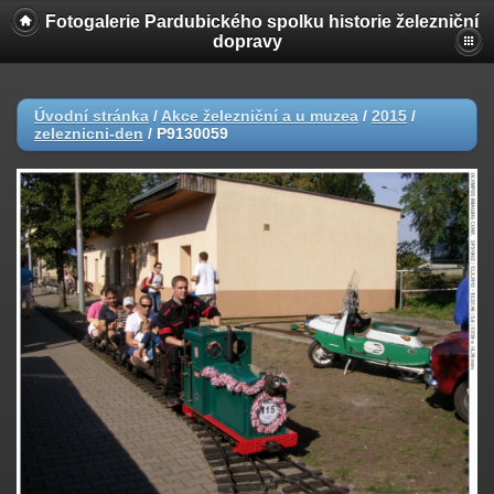
Fotogalerie Pardubického spolku historie železniční
dopravy
Úvodní stránka
/
Akce železniční a u muzea
/
2015
/
zeleznicni-den
/
P9130059