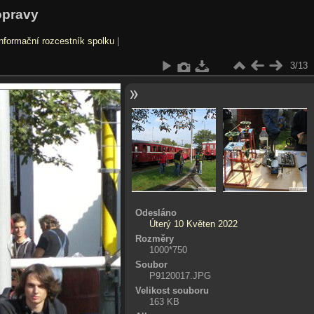
opravy
nformační rozcestník spolku
|
3/13
Odesláno
Úterý 10 Květen 2022
Rozměry
1000*750
Soubor
P9120017.JPG
Velikost souboru
163 KB