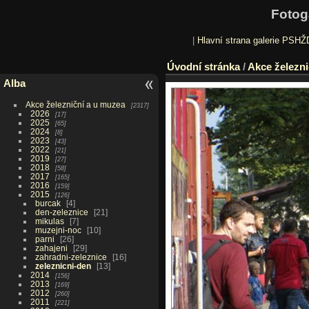
Fotog
|
Hlavní strana galerie PSHŽ
Úvodní stránka
/
Akce železni
Alba
Akce železniční a u muzea
2317
2026
17
2025
65
2024
8
2023
43
2022
21
2019
27
2018
58
2017
165
2016
159
2015
126
burcak
4
den-zeleznice
21
mikulas
7
muzejni-noc
10
parni
26
zahajeni
29
zahradni-zeleznice
16
zeleznicni-den
13
2014
156
2013
169
2012
260
2011
221