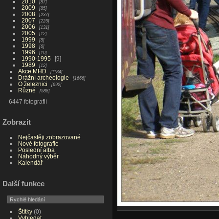
2010
87
2009
85
2008
237
2007
225
2006
131
2005
12
1999
8
1998
6
1996
10
1990-1995
9
1989
12
Akce MHD
1184
Drážní archeologie
1666
O železnici
692
Různé
588
6447 fotografií
Zobrazit
Nejčastěji zobrazované
Nové fotografie
Poslední alba
Náhodný výběr
Kalendář
Další funkce
Štítky
(0)
Vyhledat