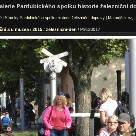
alerie Pardubického spolku historie železniční d
D
|
Stránky Pardubického spolku historie železniční dopravy
|
Motoráček.cz, i
ční a u muzea
/
2015
/
zeleznicni-den
/
P9120017