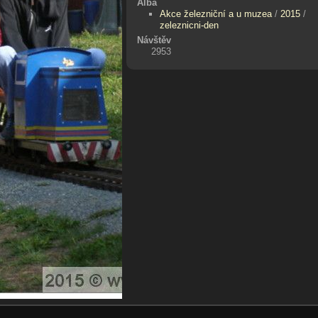
Alba
Akce železniční a u muzea
/
2015
/
zeleznicni-den
Návštěv
2953