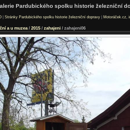
alerie Pardubického spolku historie železniční d
D
|
Stránky Pardubického spolku historie železniční dopravy
|
Motoráček.cz, i
ční a u muzea
/
2015
/
zahajeni
/
zahajeni06