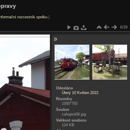
opravy
nformační rozcestník spolku
|
6/29
Odesláno
Úterý 10 Květen 2022
Rozměry
1000*750
Soubor
zahajeni06.jpg
Velikost souboru
124 KB