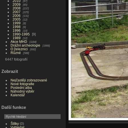
2010
87
2009
85
2008
237
2007
225
2006
131
2005
12
1999
8
1998
6
1996
10
1990-1995
9
1989
12
Akce MHD
1184
Drážní archeologie
1666
O železnici
692
Různé
588
6447 fotografií
Zobrazit
Nejčastěji zobrazované
Nové fotografie
Poslední alba
Náhodný výběr
Kalendář
Další funkce
Štítky
(0)
Vyhledat