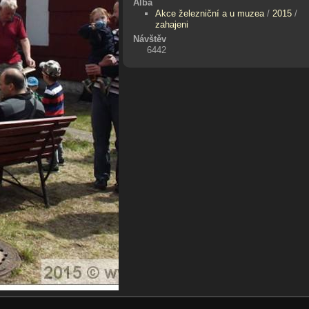
Alba
Akce železniční a u muzea
/
2015
/
zahajeni
Návštěv
6442