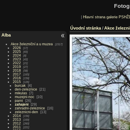
Fotog
|
Hlavní strana galerie PSHŽ
Úvodní stránka
/
Akce železni
Alba
Akce železniční a u muzea
2317
2026
17
2025
65
2024
8
2023
43
2022
21
2019
27
2018
58
2017
165
2016
159
2015
126
burcak
4
den-zeleznice
21
mikulas
7
muzejni-noc
10
parni
26
zahajeni
29
zahradni-zeleznice
16
zeleznicni-den
13
2014
156
2013
169
2012
260
2011
221