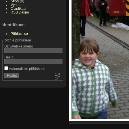
Štítky
(0)
Vyhledat
O aplikaci
RSS vlákno
Identifikace
Přihlásit se
Rychlé přihlášení
Uživatelské jméno
Heslo
Automatické přihlášení