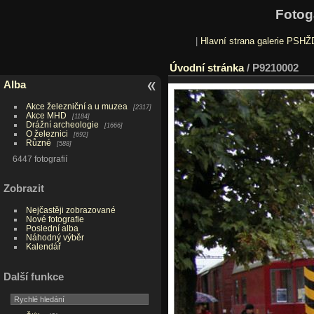
Fotog
|
Hlavní strana galerie PSHŽ
Úvodní stránka
/
P9210002
Alba
Akce železniční a u muzea
2317
Akce MHD
1184
Drážní archeologie
1666
O železnici
692
Různé
588
6447 fotografií
Zobrazit
Nejčastěji zobrazované
Nové fotografie
Poslední alba
Náhodný výběr
Kalendář
Další funkce