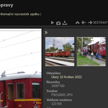
opravy
nformační rozcestník spolku
|
3637/6447
Odesláno
Úterý 10 Květen 2022
Rozměry
1000*750
Soubor
P9210002.JPG
Velikost souboru
123 KB