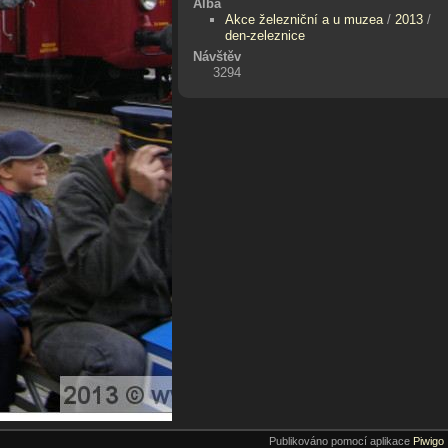
Alba
Akce železniční a u muzea
/
2013
/
den-zeleznice
Návštěv
3294
Publikováno pomocí aplikace
Piwigo