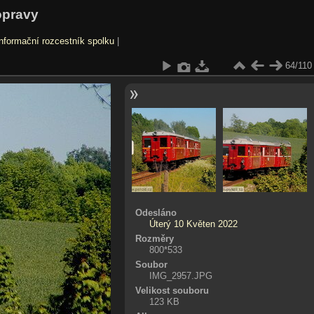
opravy
nformační rozcestník spolku
|
64/110
Odesláno
Úterý 10 Květen 2022
Rozměry
800*533
Soubor
IMG_2957.JPG
Velikost souboru
123 KB