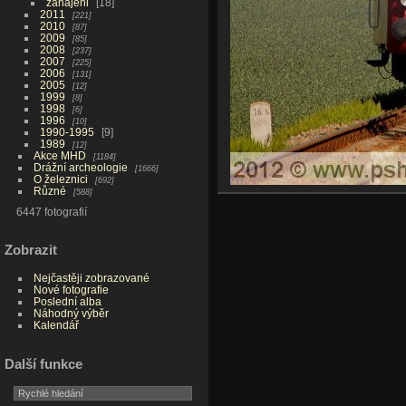
zahajeni
18
2011
221
2010
87
2009
85
2008
237
2007
225
2006
131
2005
12
1999
8
1998
6
1996
10
1990-1995
9
1989
12
Akce MHD
1184
Drážní archeologie
1666
O železnici
692
Různé
588
6447 fotografií
Zobrazit
Nejčastěji zobrazované
Nové fotografie
Poslední alba
Náhodný výběr
Kalendář
Další funkce