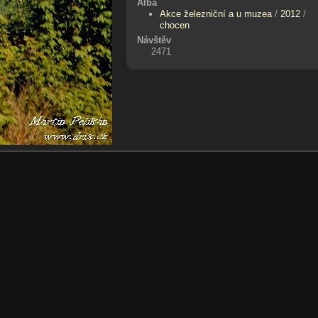
Alba
Akce železniční a u muzea
/
2012
/
chocen
Návštěv
2471