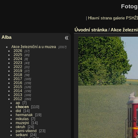
Fotog
|
Hlavní strana galerie PSHŽ
Úvodní stránka
/
Akce železni
Alba
Akce železniční a u muzea
2317
2026
17
2025
65
2024
8
2023
43
2022
21
2019
27
2018
58
2017
165
2016
159
2015
126
2014
156
2013
169
2012
260
ap
7
chocen
110
did
14
hermanak
19
mikulas
7
muzejni
14
okruh
24
parni-vikend
23
setkani
24