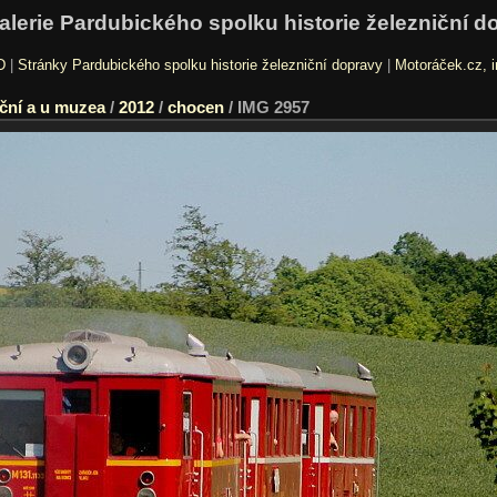
alerie Pardubického spolku historie železniční d
D
|
Stránky Pardubického spolku historie železniční dopravy
|
Motoráček.cz, i
ční a u muzea
/
2012
/
chocen
/
IMG 2957