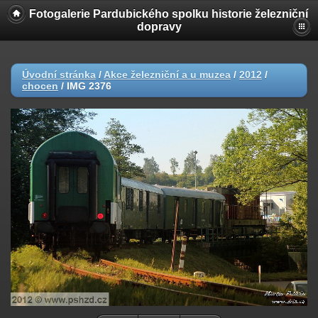
Fotogalerie Pardubického spolku historie železniční
dopravy
Úvodní stránka
/
Akce železniční a u muzea
/
2012
/
chocen
/
IMG 2376