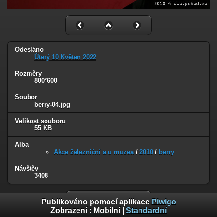
Odesláno
Úterý 10 Květen 2022
Rozměry
800*600
Soubor
berry-04.jpg
Velikost souboru
55 KB
Alba
Akce železniční a u muzea
/
2010
/
berry
Návštěv
3408
Publikováno pomocí aplikace
Piwigo
Zobrazení :
Mobilní
|
Standardní