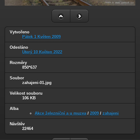
Vytvořeno
Pátek 1 Květen 2009
Odesláno
Úterý 10 Květen 2022
Rozměry
850*637
Soubor
zahajeni-01.jpg
Velikost souboru
106 KB
Alba
Akce železniční a u muzea
/
2009
/
zahajeni
Návštěv
22464