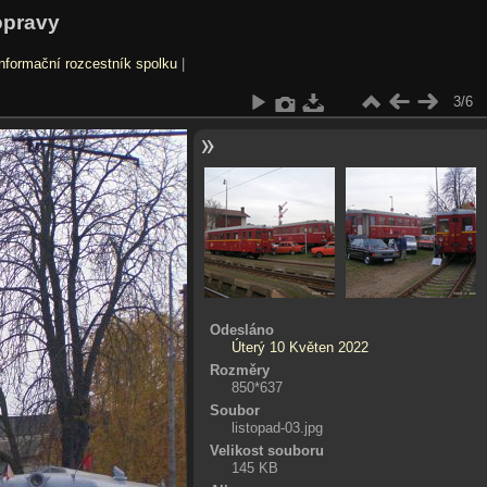
opravy
nformační rozcestník spolku
|
3/6
Odesláno
Úterý 10 Květen 2022
Rozměry
850*637
Soubor
listopad-03.jpg
Velikost souboru
145 KB