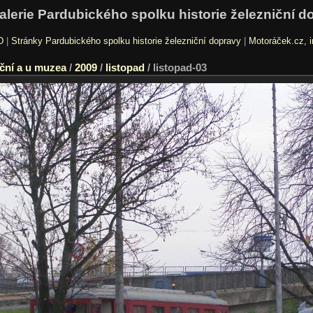
alerie Pardubického spolku historie železniční d
D
|
Stránky Pardubického spolku historie železniční dopravy
|
Motoráček.cz, i
ční a u muzea
/
2009
/
listopad
/
listopad-03