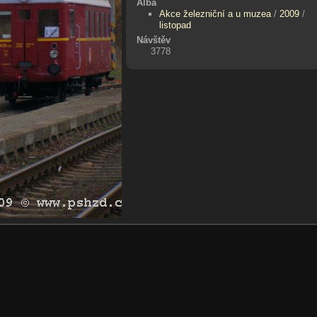
Alba
Akce železniční a u muzea
/
2009
/
listopad
Návštěv
3778