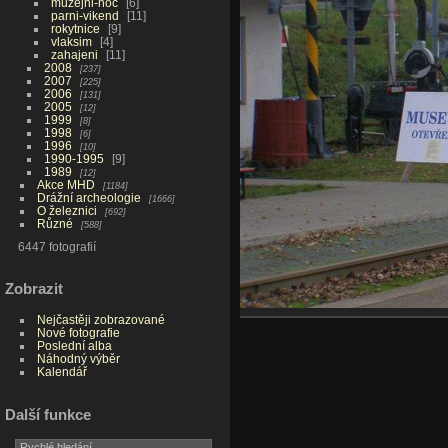
muzejni-noc
6
parni-vikend
11
rokytnice
9
vlaksim
4
zahajeni
11
2008
237
2007
225
2006
131
2005
12
1999
8
1998
6
1996
10
1990-1995
9
1989
12
Akce MHD
1184
Drážní archeologie
1666
O železnici
692
Různé
588
6447 fotografií
Zobrazit
Nejčastěji zobrazované
Nové fotografie
Poslední alba
Náhodný výběr
Kalendář
Další funkce