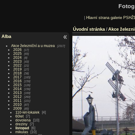
Fotog
|
Hlavní strana galerie PSHŽ
Úvodní stránka
/
Akce železni
Alba
Akce železniční a u muzea
2317
2026
17
2025
65
2024
8
2023
43
2022
21
2019
27
2018
58
2017
165
2016
159
2015
126
2014
156
2013
169
2012
260
2011
221
2010
87
2009
85
110-let-lokalek
4
60let
7
dovolena
10
dreziny
7
listopad
6
mikulas
10