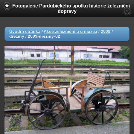
Fotogalerie Pardubického spolku historie železniční
dopravy
Úvodní stránka
/
Akce železniční a u muzea
/
2009
/
dreziny
/
2009-dreziny-02