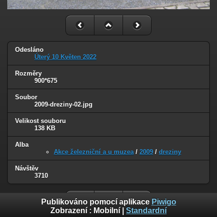
Odesláno
Úterý 10 Květen 2022
Rozměry
900*675
Soubor
2009-dreziny-02.jpg
Velikost souboru
138 KB
Alba
Akce železniční a u muzea
/
2009
/
dreziny
Návštěv
3710
Publikováno pomocí aplikace
Piwigo
Zobrazení :
Mobilní
|
Standardní